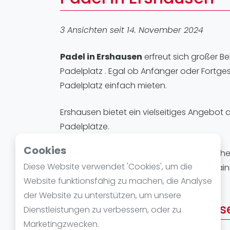
Verschiedenes
FIP Frauen
3 Ansichten seit 14. November 2024
Padel in Ershausen
erfreut sich großer Be
Padelplatz . Egal ob Anfänger oder Fortges
Padelplatz einfach mieten.
Ershausen bietet ein vielseitiges Angebot 
Padelplätze.
Cookies
Padelplätze in Ershausen
eignen sich he
Diese Website verwendet 'Cookies', um die
ihre Technik verbessern möchten. Ob Trainin
Website funktionsfähig zu machen, die Analyse
einzutauchen.
der Website zu unterstützen, um unsere
Padelstandorte in Ershaus
Dienstleistungen zu verbessern, oder zu
Marketingzwecken.