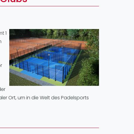
pzig
rtmund
sen
t 1
n
r
der
ler Ort, um in die Welt des Padelsports