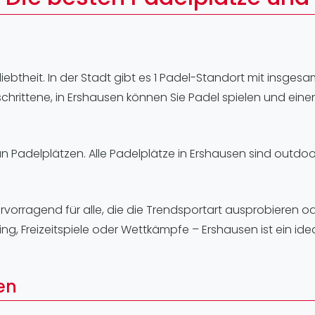
Lei
Do
Es
liebtheit. In der Stadt gibt es 1 Padel-Standort mit insgesam
chrittene, in Ershausen können Sie Padel spielen und eine
an Padelplätzen. Alle Padelplätze in Ershausen sind outdoo
rvorragend für alle, die die Trendsportart ausprobieren o
g, Freizeitspiele oder Wettkämpfe – Ershausen ist ein idea
en