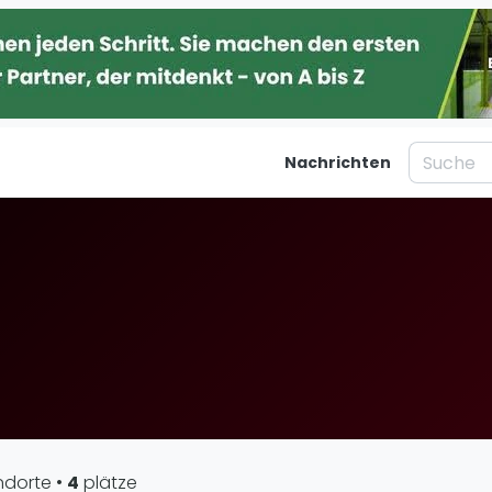
Nachrichten
taltungen
Blog
Was ist padel
Ber
al
Die Geschichte von Padel
Ha
Regeln und Punktzählung
Mü
Padel Schläge
Kö
g
Bandeja - Vibora
Fr
St
Video
Dü
ndorte
•
4
plätze
Padel Basistechnik