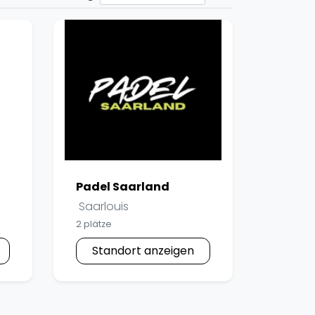
pzig
rtmund
sen
Padel Saarland
Saarlouis
2 plätze
Standort anzeigen