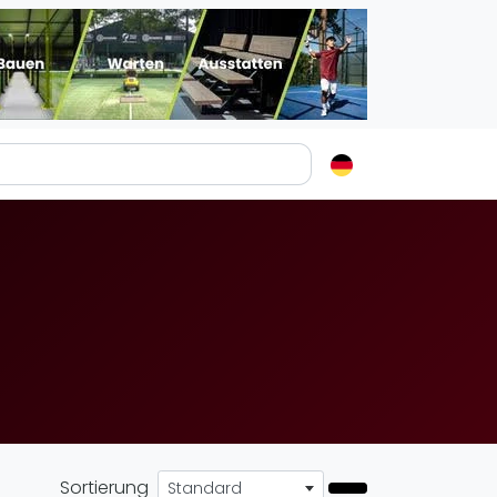
Padelstädte
Login
lin
mburg
nchen
ln
ankfurt am Main
uttgart
sseldorf
Sortierung
Standard