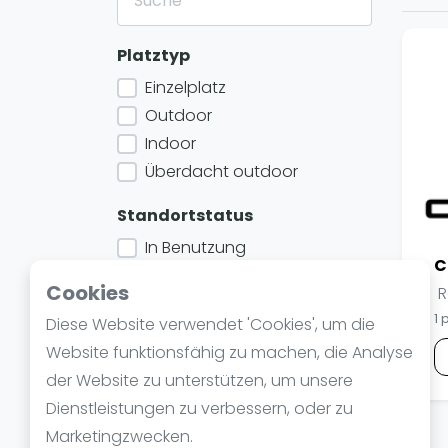
Verschiedenes
FIP Frauen
Platztyp
Einzelplatz
Outdoor
Indoor
Überdacht outdoor
Standortstatus
In Benutzung
Erwarten
Cookies
R
Nicht in Benutzung
1 
Diese Website verwendet 'Cookies', um die
Privat
Website funktionsfähig zu machen, die Analyse
Anzahl der Plätze
der Website zu unterstützen, um unsere
Dienstleistungen zu verbessern, oder zu
Marketingzwecken.