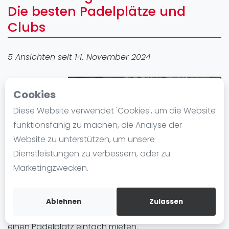
Die besten Padelplätze und
Ranking
Clubs
Männer
Frauen
5 Ansichten seit 14. November 2024
FIP Männer
FIP Frauen
Padel in
Cookies
Blog
Bergisch
Diese Website verwendet 'Cookies', um die Website
Gladbach
Was ist padel
funktionsfähig zu machen, die Analyse der
erfreut sich
Die Geschichte von Padel
Website zu unterstützen, um unsere
großer
Regeln und Punktzählung
Dienstleistungen zu verbessern, oder zu
Beliebtheit. In
Padel Schläge
Marketingzwecken.
der Stadt gibt
Bandeja - Vibora
es 2 Padel-Standorten mit insgesamt 8 Padelplatz
Video
plätze. Egal ob Anfänger oder Fortgeschrittene, in
Ablehnen
Zulassen
Bergisch Gladbach können Sie Padel spielen und
Padel Basistechnik
einen Padelplatz einfach mieten.