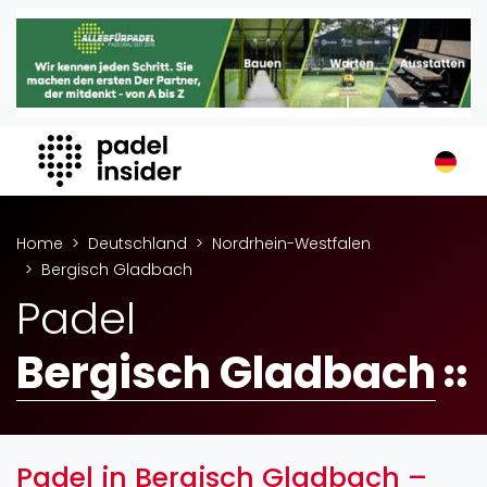
Padel Insider
Home
Padelstandorte
Organisationen
Buchungssysteme
Padel-Shops
Home
Deutschland
Nordrhein-Westfalen
Padel-Marken
Bergisch Gladbach
Padelplatzbauer
Padel
Verschiedenes
Bergisch Gladbach
Veranstaltungen
Turniere
International
Playtomic
Padel in Bergisch Gladbach –