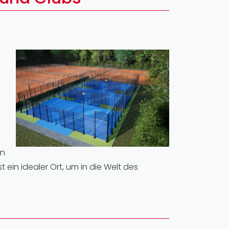
pzig
rtmund
sen
en
 ein idealer Ort, um in die Welt des