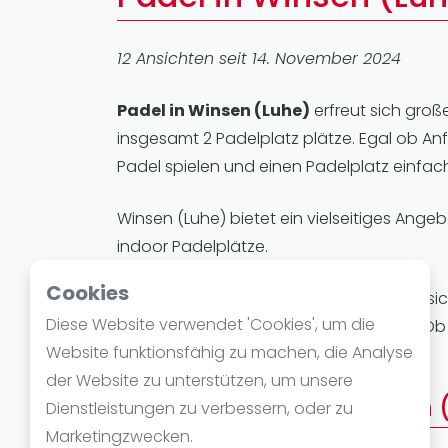
Verschiedenes
FIP Frauen
12 Ansichten seit 14. November 2024
Padel in Winsen (Luhe)
erfreut sich große
insgesamt 2 Padelplatz plätze. Egal ob Anf
Padel spielen und einen Padelplatz einfac
Winsen (Luhe) bietet ein vielseitiges Angeb
indoor Padelplätze.
Cookies
Padelplätze in Winsen (Luhe)
eignen sic
Diese Website verwendet 'Cookies', um die
oder ihre Technik verbessern möchten. Ob Tr
Website funktionsfähig zu machen, die Analyse
Padelsports einzutauchen.
der Website zu unterstützen, um unsere
Padelstandorte in Winsen 
Dienstleistungen zu verbessern, oder zu
Marketingzwecken.