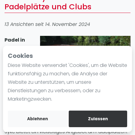
Padelplätze und Clubs
Ranking
Männer
13 Ansichten seit 14. November 2024
Frauen
FIP Männer
Padel in
FIP Frauen
Syke
erfreut
Cookies
Blog
sich großer
Beliebtheit. In
Diese Website verwendet 'Cookies', um die Website
Was ist padel
der Stadt gibt
funktionsfähig zu machen, die Analyse der
Die Geschichte von Padel
es 1 Padel-
Website zu unterstützen, um unsere
Regeln und Punktzählung
Standort mit
Dienstleistungen zu verbessern, oder zu
Padel Schläge
insgesamt 2 Padelplatz plätze. Egal ob Anfänger
Marketingzwecken.
Bandeja - Vibora
oder Fortgeschrittene, in Syke können Sie Padel
spielen und einen Padelplatz einfach mieten.
Video
Ablehnen
Zulassen
Padel Basistechnik
Syke bietet ein vielseitiges Angebot an Padelplätzen.