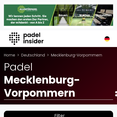
Padel Insider
Home
Padelstandorte
Organisationen
Buchungssysteme
Padel-Shops
Home
Deutschland
Mecklenburg-Vorpommern
Padel-Marken
Padel
Padelplatzbauer
Mecklenburg-
Verschiedenes
Veranstaltungen
Vorpommern
Turniere
International
Playtomic
Filter