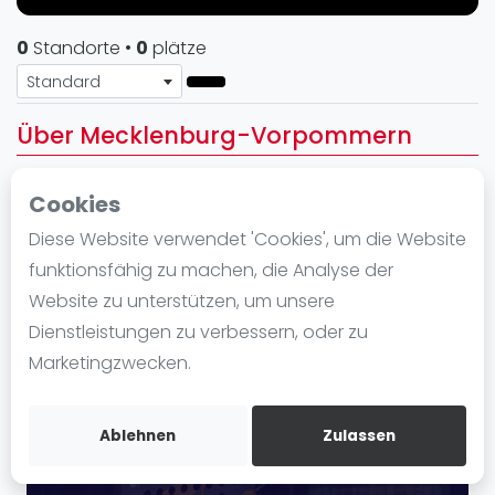
Ranking
0
Standorte
•
0
plätze
Männer
Standard
Frauen
Über Mecklenburg-Vorpommern
FIP Männer
FIP Frauen
Cookies
Blog
Diese Website verwendet 'Cookies', um die Website
Was ist padel
funktionsfähig zu machen, die Analyse der
Die Geschichte von Padel
Website zu unterstützen, um unsere
Regeln und Punktzählung
Dienstleistungen zu verbessern, oder zu
Padel Schläge
Marketingzwecken.
Bandeja - Vibora
Video
Ablehnen
Zulassen
Padel Basistechnik