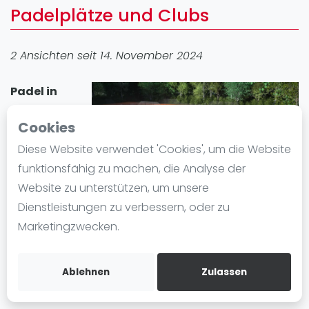
Padelplätze und Clubs
Ranking
Männer
2 Ansichten seit 14. November 2024
Frauen
FIP Männer
Padel in
FIP Frauen
Braunfels
Cookies
Blog
erfreut sich
großer
Diese Website verwendet 'Cookies', um die Website
Was ist padel
Beliebtheit. In
funktionsfähig zu machen, die Analyse der
Die Geschichte von Padel
der Stadt gibt
Website zu unterstützen, um unsere
Regeln und Punktzählung
es 1 Padel-
Dienstleistungen zu verbessern, oder zu
Padel Schläge
Standort mit insgesamt 2 Padelplatz plätze. Egal ob
Marketingzwecken.
Bandeja - Vibora
Anfänger oder Fortgeschrittene, in Braunfels können
Sie Padel spielen und einen Padelplatz einfach
Video
Ablehnen
Zulassen
mieten.
Padel Basistechnik