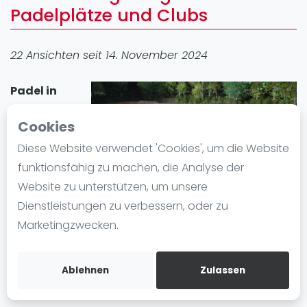
Padelplätze und Clubs
Ranking
Männer
22 Ansichten seit 14. November 2024
Frauen
FIP Männer
Padel in
FIP Frauen
Augsburg
Cookies
Blog
erfreut sich
großer
Diese Website verwendet 'Cookies', um die Website
Was ist padel
Beliebtheit. In
funktionsfähig zu machen, die Analyse der
Die Geschichte von Padel
der Stadt gibt
Website zu unterstützen, um unsere
Regeln und Punktzählung
es 1 Padel-
Dienstleistungen zu verbessern, oder zu
Padel Schläge
Standort mit insgesamt 2 Padelplatz plätze. Egal ob
Marketingzwecken.
Bandeja - Vibora
Anfänger oder Fortgeschrittene, in Augsburg können
Sie Padel spielen und einen Padelplatz einfach
Video
Ablehnen
Zulassen
mieten.
Padel Basistechnik