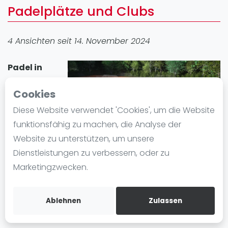
Padelplätze und Clubs
Ranking
Männer
4 Ansichten seit 14. November 2024
Frauen
FIP Männer
Padel in
FIP Frauen
Schorndorf
Cookies
Blog
erfreut sich
großer
Diese Website verwendet 'Cookies', um die Website
Was ist padel
Beliebtheit. In
funktionsfähig zu machen, die Analyse der
Die Geschichte von Padel
der Stadt gibt
Website zu unterstützen, um unsere
Regeln und Punktzählung
es 1 Padel-
Dienstleistungen zu verbessern, oder zu
Padel Schläge
Standort mit insgesamt 2 Padelplatz plätze. Egal ob
Marketingzwecken.
Bandeja - Vibora
Anfänger oder Fortgeschrittene, in Schorndorf
können Sie Padel spielen und einen Padelplatz
Video
Ablehnen
Zulassen
einfach mieten.
Padel Basistechnik