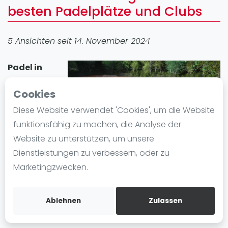
besten Padelplätze und Clubs
Ranking
Männer
5 Ansichten seit 14. November 2024
Frauen
FIP Männer
Padel in
FIP Frauen
Herrenberg
Cookies
Blog
erfreut sich
großer
Diese Website verwendet 'Cookies', um die Website
Was ist padel
Beliebtheit. In
funktionsfähig zu machen, die Analyse der
Die Geschichte von Padel
der Stadt gibt
Website zu unterstützen, um unsere
Regeln und Punktzählung
es 1 Padel-
Dienstleistungen zu verbessern, oder zu
Padel Schläge
Standort mit insgesamt 2 Padelplatz plätze. Egal ob
Marketingzwecken.
Bandeja - Vibora
Anfänger oder Fortgeschrittene, in Herrenberg
können Sie Padel spielen und einen Padelplatz
Video
Ablehnen
Zulassen
einfach mieten.
Padel Basistechnik