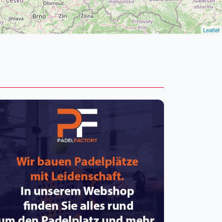
pzig
rtmund
sen
Leaflet