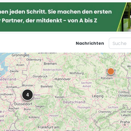
Nachrichten
taltungen
Blog
Was ist padel
Ber
al
Die Geschichte von Padel
Ha
Regeln und Punktzählung
Mü
4
Padel Schläge
Kö
g
Bandeja - Vibora
Fr
St
Video
Dü
Padel Basistechnik