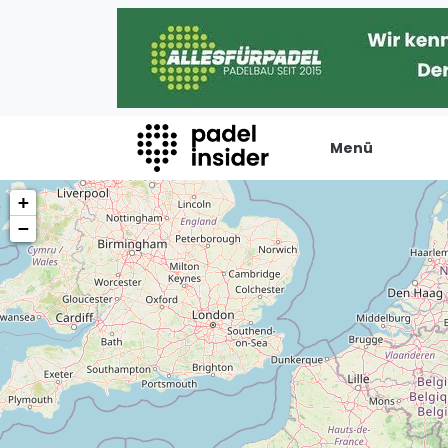
Menü
+
Padel Insider
Verans
−
Home
Turniere
Padelstandorte
Internation
Organisationen
Playtomic
Buchungssysteme
Rankin
Padel-Shops
Männer
Padel-Marken
Frauen
Padelplatzbauer
FIP Männer