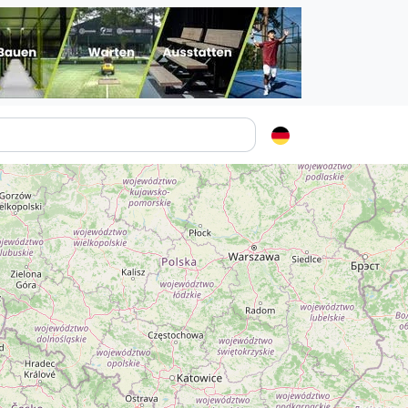
Padelstädte
Login
lin
mburg
nchen
ln
ankfurt am Main
uttgart
sseldorf