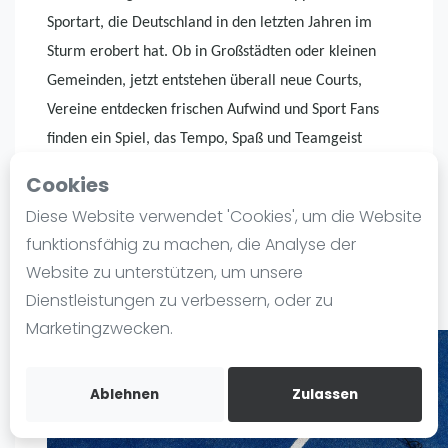
Ranking
Sportart, die Deutschland in den letzten Jahren im
Sturm erobert hat. Ob in Großstädten oder kleinen
Männer
Gemeinden, jetzt entstehen überall neue Courts,
Frauen
Vereine entdecken frischen Aufwind und Sport Fans
FIP Männer
finden ein Spiel, das Tempo, Spaß und Teamgeist
FIP Frauen
verbindet. Padel ist zugänglich, energiegeladen und
Cookies
Blog
sozial. Genau die Mischung, nach der viele Leute in
Diese Website verwendet 'Cookies', um die Website
Deutschland suchen. Doch was macht diesen Sport so
Was ist padel
funktionsfähig zu machen, die Analyse der
unwiderstehlich und warum passiert das auch auf
Die Geschichte von Padel
Website zu unterstützen, um unsere
dem Rest der Welt?
Regeln und Punktzählung
Dienstleistungen zu verbessern, oder zu
Padel Schläge
Marketingzwecken.
Bandeja - Vibora
Video
Ablehnen
Zulassen
Padel Basistechnik