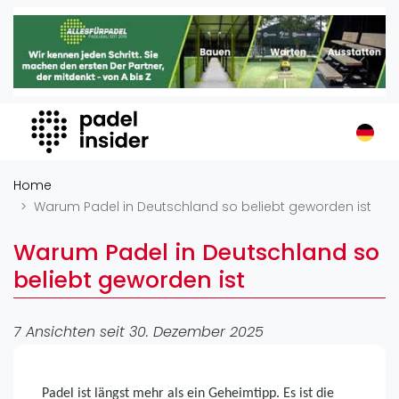
Padel Insider
Home
Padelstandorte
Organisationen
Buchungssysteme
Padel-Shops
Home
Padel-Marken
Warum Padel in Deutschland so beliebt geworden ist
Padelplatzbauer
Warum Padel in Deutschland so
Verschiedenes
beliebt geworden ist
Veranstaltungen
Turniere
7 Ansichten seit 30. Dezember 2025
International
Playtomic
Padel ist längst mehr als ein Geheimtipp. Es ist die