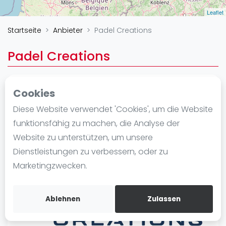
Ranking
Leaflet
Startseite
Anbieter
Padel Creations
Männer
Frauen
Padel Creations
FIP Männer
FIP Frauen
Cookies
Anbieter
Blog
None None
Diese Website verwendet 'Cookies', um die Website
Was ist padel
funktionsfähig zu machen, die Analyse der
Website
Die Geschichte von Padel
Website zu unterstützen, um unsere
Regeln und Punktzählung
Dienstleistungen zu verbessern, oder zu
Padel Schläge
Marketingzwecken.
Bandeja - Vibora
Video
Ablehnen
Zulassen
Padel Basistechnik