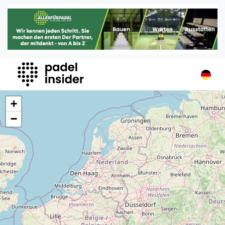
Padel Insider
Home
Padelstandorte
Organisationen
Buchungssysteme
Padel-Shops
+
Padel-Marken
−
Padelplatzbauer
Verschiedenes
Veranstaltungen
Turniere
International
Playtomic